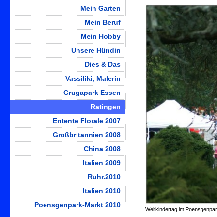
Mein Garten
Mein Beruf
Mein Hobby
Unsere Hündin
Dies & Das
Vassiliki, Malerin
Grugapark Essen
Ratingen
Entente Florale 2007
Großbritannien 2008
China 2008
Italien 2009
Ruhr.2010
Italien 2010
Poensgenpark-Markt 2010
Weltkindertag im Poensgenpa