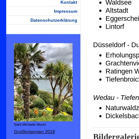
Waldsee
Kontakt
Altstadt
Impressum
Eggerschei
Datenschutzerklärung
Lintorf
Düsseldorf - D
Erholungsp
Grachtenvie
Ratingen 
Tiefenbroi
Wedau - Tiefen
Naturwaldz
Dickelsbac
Saint Michaels Mount
Großbritannien 2018
Bildergaleri